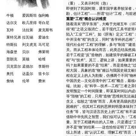
（重），又表示时间（急）。
即便到了民国时期，通常国学素养较深者，
勘，估计工程”——所谓“估计”工程，与前
牛顿
爱因斯坦
伽利略
重塑“工程”概念认识维度
达尔文
欧几里得
哥白尼
随着清末“西学东渐”，大略于光绪五年（1879
得“程”之语义场消亡，若干现代工具书皆简
瓦特
法拉第
麦克斯韦
陷入“工业”“工科”。如《辞海》定义“工
莱特兄弟
拉瓦锡
爱迪生
中并没有“程”的含义，同时“各学科的总称”
特斯拉
列文虎克
马可尼
现代社会对“工程”的理解，多与“制造”“建造”“设计
关。而从工程本体论而言，此类总结虽然揭示
海森堡
贝尔
弗莱明
若干工程是“反”造物的，如建筑学的爆破工
普朗克
莫顿
哈维
程”与“技术”。其三，逻辑上讲，如果重要的
吗？如果重要的不是“结果”，而是造物之“
贝克雷尔
孟德尔
李斯特
程大国，具象的造“物”难以与我国史籍文
奥托
达盖尔
笛卡尔
程在定义上的人为割裂，仿佛两个不同“物种
中国历史—文化语境中的“工程”概念，最核
詹纳
伦琴
费米
端。比如，在“科学—技术—工程”三者之异
发明预定一个时间限量，即某某时间以内必
等“毁物”的工程，只用“造物”思维则无法涵
含义，似较之“造物”而言，具有更高级的
困难的”，但其对工程的思辨则明显体味到了
任务”等，皆与汉语言历史上的“工程”有不
借助中华先民之智慧，我们似可认为：“工
量。至于工程建构出的人工物，只是通过“工
并不是“物”的结果——这也恰恰证明了工程
综上所述，就“认识工程、理解工程”而言，