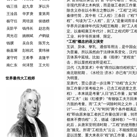
从“皆崇祖所算也”的“皆”字亦可看出，“材
非现代所译土木构筑，而是做工者的工作量
钱三强
赵九章
茅以升
除含义存在以今释古之弊以外，“工程”之词
王淦昌
华罗庚
童第周
秦律竹简，其中有《工人程》三条目（“程”
程”，句读为“工+人程”，且“人”是量词
杨守任
周培源
侯德榜
学界共识秦律年代应为昭王晚期，则“工人程
吴阶平
钱伟长
赵忠尧
定。以秦昭襄王年代计，则工之程式即“工程
周光召
姚桐斌
卢鹤绂
工业、科学等所束缚、限定。
“工程”概念的语义演变
钱骥
吴自良
陈芳允
互训、异体、孳乳、通假等用法，是中国会
杨嘉墀
彭桓武
黄纬禄
为普遍。所以虽然由于法律体系变化，汉代以
言体系中延续。比如，秦《徭律》“吏程攻”
屠守锷
王希季
袁隆平
击，所以显然程攻即是程工。
南仁东
何泽慧
王大珩
汉代《九章算术》中有“商功以御功程积实”
南北朝初期，《水经注·济水》亦已有“川
为明显。
世界最伟大工程师
至唐代，贾公彦进一步注释了“功程”含义为
除工作量计算考核之外，已含工程进度之意。
程》，本来就是考量“人日”的工作量，如“
词“工夫”（如《红楼梦》“有顿饭工夫方回
方面的考量。而“工夫”一词除时间之义外，
计”——所以，“人”与“时间”两个条件都满
程”即由原来做工者的工作量估算计量，转
都来不费功程”；又，德诚《拨棹歌》“一竿从
此后，从唐宋至明清时期，“工程”的使用数量
急”频见。所谓“工程浩大”云云，不能按照现
是以浩繁、重大来表示“程”的工作量，要么