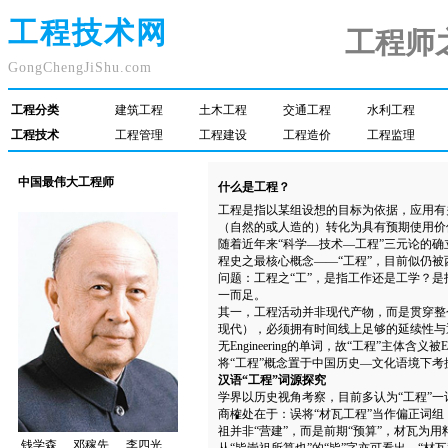
工程技术网
工程师
GongChengJiShu.com
工程分类
建筑工程
土木工程
交通工程
水利工程
工程技术
工程管理
工程建设
工程造价
工程监理
中国最伟大工程师
什么是工程？
工程是指以某组设想的目标为依据，应用有
（自然的或人造的）转化为具有预期使用价
随着近年来“科学—技术—工程”三元论的
程史之最核心概念——“工程”，目前似仍被西
问题：工程之“工”，是指工作还是工学？
一而足。
其一，工程活动并非现代产物，而是贯穿整
现代），必须拥有时间线上足够的延续性与
无Engineering的单词，故“工程”主体含
将“工程”概念置于中国历史—文化语境下考
汉语“工程”词源探究
学界以历史视角考察，目前多认为“工程”一
商榷处在于：误将“材瓦工程”当作偏正词组
祖并非“营建”，而是前期“预算”，材瓦为
钱学森
邓稼先
李四光